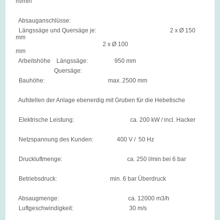
m/min
Absauganschlüsse:
Längssäge und Quersäge je: 2 x Ø 150
mm
2 x Ø 100
mm
Arbeitshöhe Längssäge: 950 mm
Quersäge:
Bauhöhe: max. 2500 mm
Aufstellen der Anlage ebenerdig mit Gruben für die Hebetische
Elektrische Leistung: ca. 200 kW / incl. Hacker
Netzspannung des Kunden: 400 V / 50 Hz
Druckluftmenge: ca. 250 l/min bei 6 bar
Betriebsdruck: min. 6 bar Überdruck
Absaugmenge: ca. 12000 m3/h
Luftgeschwindigkeit: 30 m/s