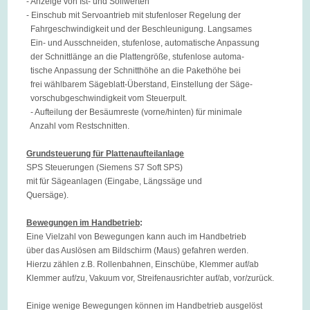
- Anzeige von Ist- und Sollwerten
- Einschub mit Servoantrieb mit stufenloser Regelung der
Fahrgeschwindigkeit und der Beschleunigung. Langsames
Ein- und Ausschneiden, stufenlose, automatische Anpassung
der Schnittlänge an die Plattengröße, stufenlose automa-
tische Anpassung der Schnitthöhe an die Pakethöhe bei
frei wählbarem Sägeblatt-Überstand, Einstellung der Säge-
vorschubgeschwindigkeit vom Steuerpult.
- Aufteilung der Besäumreste (vorne/hinten) für minimale
Anzahl vom Restschnitten.
Grundsteuerung für Plattenaufteilanlage
SPS Steuerungen (Siemens S7 Soft SPS)
mit für Sägeanlagen (Eingabe, Längssäge und
Quersäge).
Bewegungen im Handbetrieb
:
Eine Vielzahl von Bewegungen kann auch im Handbetrieb
über das Auslösen am Bildschirm (Maus) gefahren werden.
Hierzu zählen z.B. Rollenbahnen, Einschübe, Klemmer auf/ab
Klemmer auf/zu, Vakuum vor, Streifenausrichter auf/ab, vor/zurück.
Einige wenige Bewegungen können im Handbetrieb ausgelöst