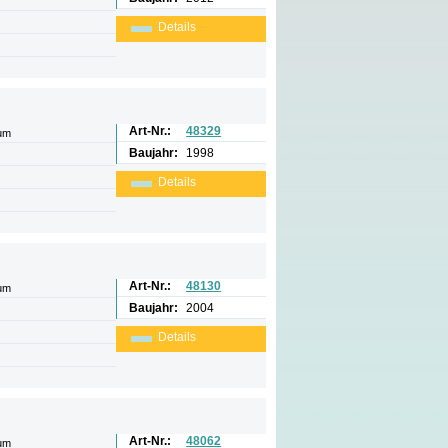
Details
Art-Nr.:
48329
um
Baujahr:
1998
Details
Art-Nr.:
48130
um
Baujahr:
2004
Details
Art-Nr.:
48062
um