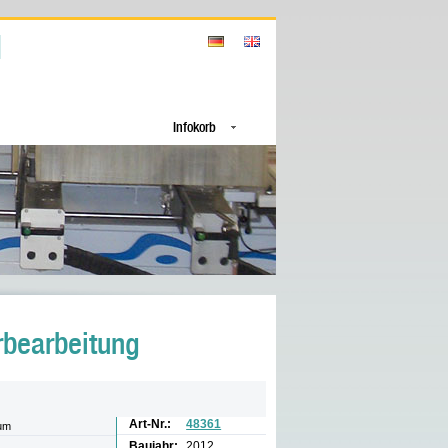
Infokorb
rbearbeitung
Art-Nr.:
48361
um
Baujahr:
2012