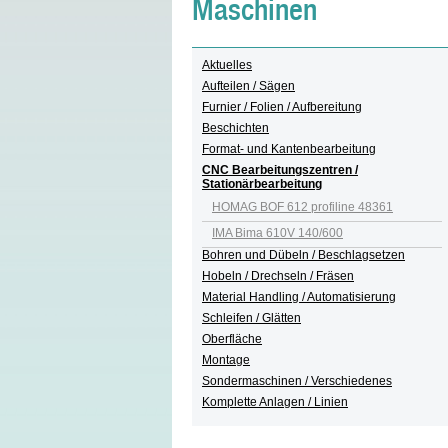
Maschinen
Aktuelles
Aufteilen / Sägen
Furnier / Folien / Aufbereitung
Beschichten
Format- und Kantenbearbeitung
CNC Bearbeitungszentren /
Stationärbearbeitung
HOMAG BOF 612 profiline 48361
IMA Bima 610V 140/600
Bohren und Dübeln / Beschlagsetzen
Hobeln / Drechseln / Fräsen
Material Handling / Automatisierung
Schleifen / Glätten
Oberfläche
Montage
Sondermaschinen / Verschiedenes
Komplette Anlagen / Linien