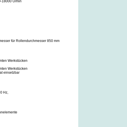
00-18000 U/min
nnmesser für Rollendurchmesser 850 mm
eimten Werkstücken
eimten Werkstücken
at einsetzbar
50 Hz,
annelemente