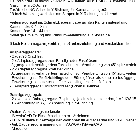
Hauptspindel Fräsmotor 7,5 kW in S-1-Betrieb, Ausf. HSK 63 Aufnahme, 15
Maschine mit C-Achse
Zusätzliche NC-Achse in Y-Richtung für Kantenanleimgerät
18-fach Werkzeugwechsler, am Support in X-Richtung mitfahrend
Verleimaggregat mit Schmelzkleberangabe auf das Kantenmaterial und
Kantendicke 0,4 – 3 mm
Kantenhöhe 14 – 44 mm
4-seitige Umleimung und Rundum-Verleimung auf Stossfuge
6-fach Rollenmagazin, vertikal, mit Streifenzuführung und verstärktem Tre
Adapteraggregate:
- Säge, 90 Grad fest
- 2 x Adapteraggregate zum Bündig- oder Fasefräsen
Aggregate mit verlängertem Tastschuh zur Verarbeitung von 45° spitz verl
- 2 x Adapteraggregate Profilziehklinge
Aggregate mit verlängertem Tastschuh zur Verarbeitung von 45° spitz verl
- Erweiterung zur Profilziehklinge oder Bündigfräser als kombiniertes Aggreg
- Erweiterung: selbsttastende Flachziehklinge mit 2 Luftdüsen
- 1 Adapteraggregat Horizontalfräser (Eckenausklinker)
Sonstige Aggregate:
- 2 x vertikale Bohraggregate, 7-spindlig, je einzeln ansteuerbar, 1 x 1 KW, 1
1 x Anordnung in X-, 1 x Anordnung in Y-Richtung
Weitere Ausrüstungsmerkmale:
- IMAwinCAD für Bima-Maschinen mit Verleimen
- LED-Rüsthilfe zur Anzeige der Positionen für Auflagearme und Vakuumsp
- Aut. Saugerprogrammierung im IMAWOP / IMAwinCAD
- Messtaster