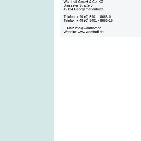
Wamhoff GmbH & Co. KG
Brüsseler Straße 5
49124 Georgsmarienhütte
Telefon: + 49 (0) 5401 - 8666-0
Telefax: + 49 (0) 5401 - 8666-16
E-Mail: info@wamhoff.de
Website: www.wamhoff.de