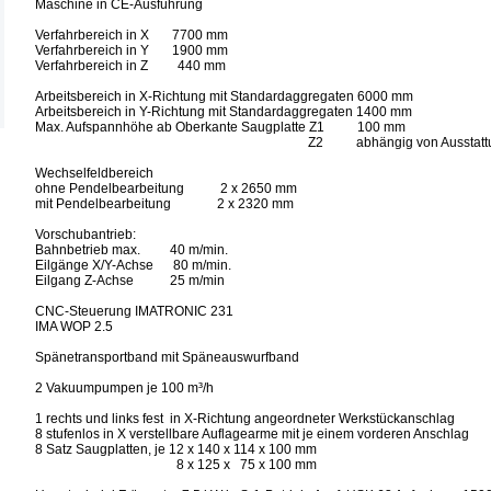
Maschine in CE-Ausführung
Verfahrbereich in X 7700 mm
Verfahrbereich in Y 1900 mm
Verfahrbereich in Z 440 mm
Arbeitsbereich in X-Richtung mit Standardaggregaten 6000 mm
Arbeitsbereich in Y-Richtung mit Standardaggregaten 1400 mm
Max. Aufspannhöhe ab Oberkante Saugplatte Z1 100 mm
Z2 abhängig von Ausstattung / A
Wechselfeldbereich
ohne Pendelbearbeitung 2 x 2650 mm
mit Pendelbearbeitung 2 x 2320 mm
Vorschubantrieb:
Bahnbetrieb max. 40 m/min.
Eilgänge X/Y-Achse 80 m/min.
Eilgang Z-Achse 25 m/min
CNC-Steuerung IMATRONIC 231
IMA WOP 2.5
Spänetransportband mit Späneauswurfband
2 Vakuumpumpen je 100 m³/h
1 rechts und links fest in X-Richtung angeordneter Werkstückanschlag
8 stufenlos in X verstellbare Auflagearme mit je einem vorderen Anschlag
8 Satz Saugplatten, je 12 x 140 x 114 x 100 mm
8 x 125 x 75 x 100 mm