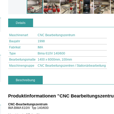
Details
Maschinenart
CNC Bearbeitungszentrum
Baujahr
1998
Fabrikat
IMA
Type
Bima 610V 140/600
Bearbeitungsmaße
1400 x 6000mm, 100mm
Maschinengruppe
CNC Bearbeitungszentren / Stationärbearbeitung
Beschreibung
Produktinformationen "CNC Bearbeitungszentr
CNC-Bearbeitungszentrum
IMA BIMA 610/V Typ 140/600