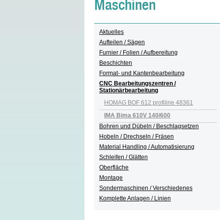
Maschinen
Aktuelles
Aufteilen / Sägen
Furnier / Folien / Aufbereitung
Beschichten
Format- und Kantenbearbeitung
CNC Bearbeitungszentren /
Stationärbearbeitung
HOMAG BOF 612 profiline 48361
IMA Bima 610V 140/600
Bohren und Dübeln / Beschlagsetzen
Hobeln / Drechseln / Fräsen
Material Handling / Automatisierung
Schleifen / Glätten
Oberfläche
Montage
Sondermaschinen / Verschiedenes
Komplette Anlagen / Linien