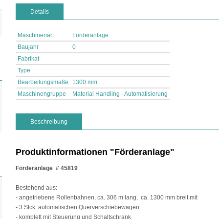
Details
Maschinenart
Förderanlage
Baujahr
0
Fabrikat
Type
Bearbeitungsmaße
1300 mm
Maschinengruppe
Material Handling - Automatisierung
Beschreibung
Produktinformationen "Förderanlage"
Förderanlage # 45819
Bestehend aus:
- angetriebene Rollenbahnen, ca. 306 m lang, ca. 1300 mm breit mit
- 3 Stck. automatischen Querverschiebewagen
- komplett mit Steuerung und Schaltschrank