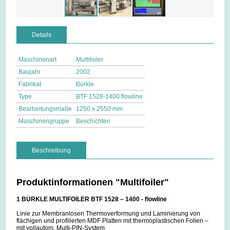
Details
Maschinenart
Multifoiler
Baujahr
2002
Fabrikat
Bürkle
Type
BTF 1528-1400 flowline
Bearbeitungsmaße
1250 x 2550 mm
Maschinengruppe
Beschichten
Beschreibung
Produktinformationen "Multifoiler"
1 BÜRKLE MULTIFOILER BTF 1528 – 1400 - flowline
Linie zur Membranlosen Thermoverformung und Laminierung von
flächigen und profilierten MDF Platten mit thermoplastischen Folien –
mit vollautom. Multi-PIN-System