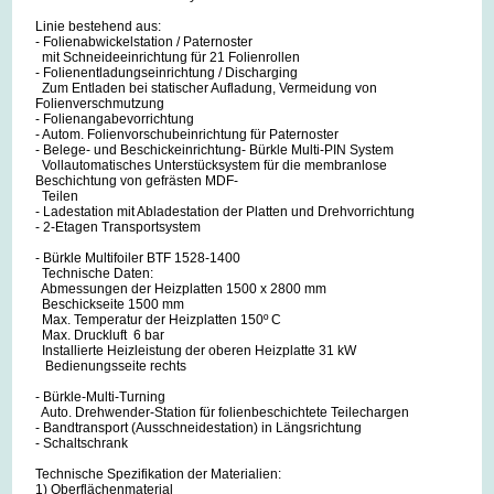
Linie bestehend aus:
- Folienabwickelstation / Paternoster
mit Schneideeinrichtung für 21 Folienrollen
- Folienentladungseinrichtung / Discharging
Zum Entladen bei statischer Aufladung, Vermeidung von
Folienverschmutzung
- Folienangabevorrichtung
- Autom. Folienvorschubeinrichtung für Paternoster
- Belege- und Beschickeinrichtung- Bürkle Multi-PIN System
Vollautomatisches Unterstücksystem für die membranlose
Beschichtung von gefrästen MDF-
Teilen
- Ladestation mit Abladestation der Platten und Drehvorrichtung
- 2-Etagen Transportsystem
- Bürkle Multifoiler BTF 1528-1400
Technische Daten:
Abmessungen der Heizplatten 1500 x 2800 mm
Beschickseite 1500 mm
Max. Temperatur der Heizplatten 150º C
Max. Druckluft 6 bar
Installierte Heizleistung der oberen Heizplatte 31 kW
Bedienungsseite rechts
- Bürkle-Multi-Turning
Auto. Drehwender-Station für folienbeschichtete Teilechargen
- Bandtransport (Ausschneidestation) in Längsrichtung
- Schaltschrank
Technische Spezifikation der Materialien:
1) Oberflächenmaterial