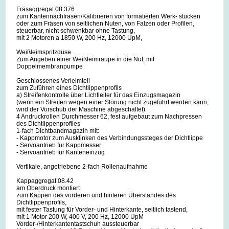
Fräsaggregat 08.376
zum Kantennachfräsen/Kalibrieren von formatierten Werk- stücken
oder zum Fräsen von seitlichen Nuten, von Falzen oder Profilen,
steuerbar, nicht schwenkbar ohne Tastung,
mit 2 Motoren a 1850 W, 200 Hz, 12000 UpM,
Weißleimspritzdüse
Zum Angeben einer Weißleimraupe in die Nut, mit
Doppelmembranpumpe
Geschlossenes Verleimteil
zum Zuführen eines Dichtlippenprofils
a) Streifenkontrolle über Lichtleiter für das Einzugsmagazin
(wenn ein Streifen wegen einer Störung nicht zugeführt werden kann,
wird der Vorschub der Maschine abgeschaltet)
4 Andruckrollen Durchmesser 62, fest aufgebaut zum Nachpressen
des Dichtlippenprofiles
1-fach Dichtbandmagazin mit:
- Kappmotor zum Ausklinken des Verbindungssteges der Dichtlippe
- Servoantrieb für Kappmesser
- Servoantrieb für Kanteneinzug
Vertikale, angetriebene 2-fach Rollenaufnahme
Kappaggregat 08.42
am Oberdruck montiert
zum Kappen des vorderen und hinteren Überstandes des
Dichtlippenprofils,
mit fester Tastung für Vorder- und Hinterkante, seitlich tastend,
mit 1 Motor 200 W, 400 V, 200 Hz, 12000 UpM
Vorder-/Hinterkantentastschuh aussteuerbar