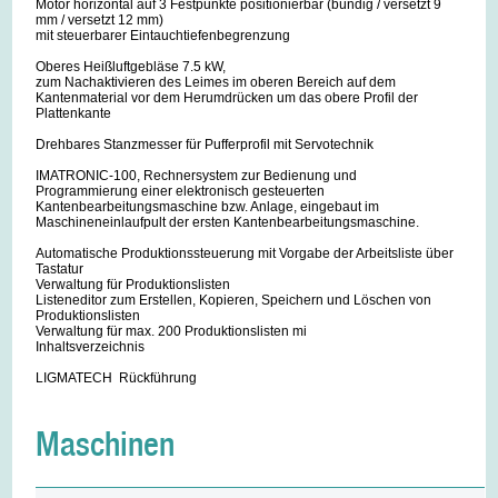
Motor horizontal auf 3 Festpunkte positionierbar (bündig / versetzt 9
mm / versetzt 12 mm)
mit steuerbarer Eintauchtiefenbegrenzung
Oberes Heißluftgebläse 7.5 kW,
zum Nachaktivieren des Leimes im oberen Bereich auf dem
Kantenmaterial vor dem Herumdrücken um das obere Profil der
Plattenkante
Drehbares Stanzmesser für Pufferprofil mit Servotechnik
IMATRONIC-100, Rechnersystem zur Bedienung und
Programmierung einer elektronisch gesteuerten
Kantenbearbeitungsmaschine bzw. Anlage, eingebaut im
Maschineneinlaufpult der ersten Kantenbearbeitungsmaschine.
Automatische Produktionssteuerung mit Vorgabe der Arbeitsliste über
Tastatur
Verwaltung für Produktionslisten
Listeneditor zum Erstellen, Kopieren, Speichern und Löschen von
Produktionslisten
Verwaltung für max. 200 Produktionslisten mi
Inhaltsverzeichnis
LIGMATECH Rückführung
Maschinen